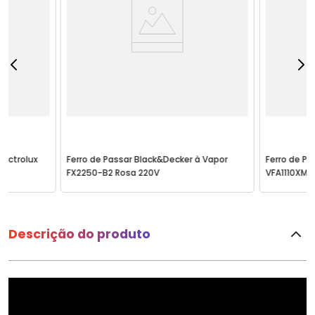
lectrolux
Ferro de Passar Black&Decker à Vapor
Ferro de Pa
FX2250-B2 Rosa 220V
VFA1110XM6
Descrição do produto