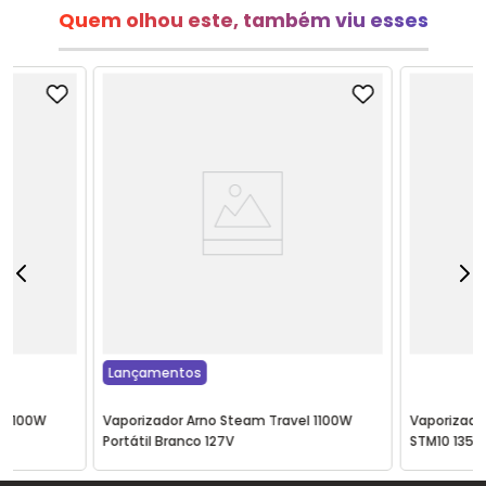
Quem olhou este, também viu esses
Lançamentos
l 1100W
Vaporizador Arno Steam Travel 1100W
Vaporizador
Portátil Branco 127V
STM10 1350