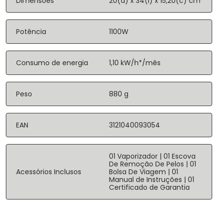
Dimensões
20(a) x 34(l) x 15,20(c) cm
Potência
1100W
Consumo de energia
1,10 kW/h*/mês
Peso
880 g
EAN
3121040093054
01 Vaporizador | 01 Escova
De Remoção De Pelos | 01
Acessórios Inclusos
Bolsa De Viagem | 01
Manual de Instruções | 01
Certificado de Garantia