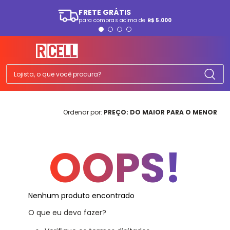
FRETE GRÁTIS
para compras acima de
R$ 5.000
TERMOS MAIS BUSCADOS
1
º
smartphone
2
º
ps5
Lojista, o que você procura?
3
º
tv
4
º
fone
PREÇO: DO MAIOR PARA O MENOR
5
º
tablet
6
º
elgin
OOPS!
7
º
monitor
8
º
a07
9
º
smartwatch
Nenhum produto encontrado
10
º
playstation
O que eu devo fazer?