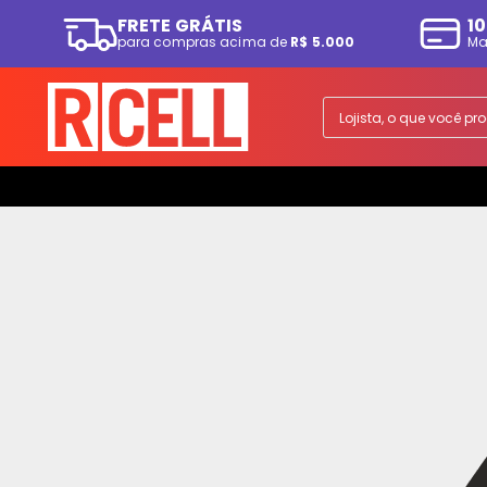
FRETE GRÁTIS
10
para compras acima de
R$ 5.000
Ma
TERMOS MAIS BUSCADOS
1
º
smartphone
Lojista, o que você p
2
º
ps5
3
º
tv
4
º
fone
5
º
tablet
6
º
elgin
7
º
monitor
8
º
a07
9
º
ps4
10
º
smartwatch