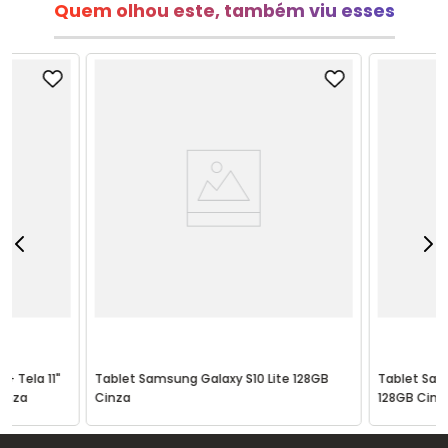
Quem olhou este, também viu esses
+ Tela 11"
Tablet Samsung Galaxy S10 Lite 128GB
Tablet Sam
Cinza
Cinza
128GB Cinz