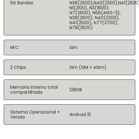
5G Bandas
N38(2600),N40(2300),N41(2500
N1(2100), N3(1800),
N7(2600), N66(AWS-3),
N38(2600), N40(2300),
N41(2500), N77(3700),
N78(3500)
NFC
Sim
2 Chips
Sim (SIM + eSim)
Memória Interna total
128GB
compartilhada
Sistema Operacional +
Android 15
Versão