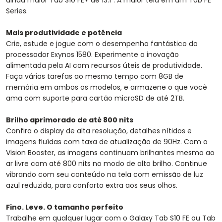
ainda maior Tab S10 FE+ de 13.1". A maior tela em um Tab FE
Series.
Mais produtividade e potência
Crie, estude e jogue com o desempenho fantástico do
processador Exynos 1580. Experimente a inovação
alimentada pela AI com recursos úteis de produtividade.
Faça várias tarefas ao mesmo tempo com 8GB de
memória em ambos os modelos, e armazene o que você
ama com suporte para cartão microSD de até 2TB.
Brilho aprimorado de até 800 nits
Confira o display de alta resolução, detalhes nítidos e
imagens fluídas com taxa de atualização de 90Hz. Com o
Vision Booster, as imagens continuam brilhantes mesmo ao
ar livre com até 800 nits no modo de alto brilho. Continue
vibrando com seu conteúdo na tela com emissão de luz
azul reduzida, para conforto extra aos seus olhos.
Fino. Leve. O tamanho perfeito
Trabalhe em qualquer lugar com o Galaxy Tab S10 FE ou Tab