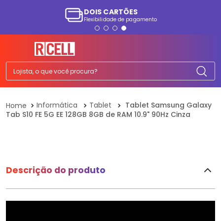
DOIS CARTÕES
Flexibilidade de pagamento
TERMOS MAIS BUSCADOS
1
º
smartphone
2
º
ps5
Lojista, o que você procura?
3
º
tv
4
º
tablet
Informática
Tablet
Tablet Samsung Galaxy
Tab S10 FE 5G EE 128GB 8GB de RAM 10.9" 90Hz Cinza
5
º
elgin
6
º
fone
7
º
monitor
8
º
ps4
Descrição do produto
9
º
playstation
10
º
a07