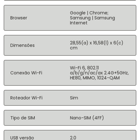
Google | Chrome;
Browser
Samsung | Samsung
Internet
28,55(a) x 16,58(l) x 6(c)
Dimensões
cm
Wi-Fi 6, 802.11
Conexão Wi-Fi
a/b/g/n/ac/ax 2.4G+5GHz,
HE80, MIMO, 1024-QAM
Roteador Wi-Fi
Sim
Tipo de SIM
Nano-SIM (4FF)
USB versão
2.0