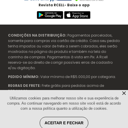
Revista RCELL- Baixe o app
CONDIÇÕES NA DISTRIBUIÇÃO:
Pagamentos parcelados,
somente para compras via cartão de crédito. Caso seu pedido
tenha impostos ou valor de frete a serem cobrados, eles serão
mostrados na página do produto e também na tela do
carrinho de compras. Pagamentos à vista em Pix. A Rcell
reserva-se ao direito de corrigir possíveis erros de cadastro
e/ou digitação.
PEDIDO MÍNIMO:
Valor mínimo de R$5.000,00 por categoria.
REGRAS DE FRETE:
Frete grátis para pedidos acima de
R$5.000,00.
Utilizamos cookies para melhorar nosso site e sua experiência de
compra. Ao continuar navegando em nosso site você está de acordo
com a nossa política quanto a utilização de cookies.
Rcell Telecom. - 04.904.042/0002-99 | Avenida das Nações
Unidas, 12901 - 21° Andar - Torre Oeste | CENU SP | (11) 3053-1100
ACEITAR E FECHAR