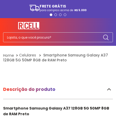
FRETE GRÁTIS
para compras acima de
R$ 5.000
TERMOS MAIS BUSCADOS
1
º
smartphone
2
º
ps5
Lojista, o que você procura?
3
º
tv
4
º
tablet
Celulares
Smartphone Samsung Galaxy A37
128GB 5G 50MP 8GB de RAM Preto
5
º
fone
6
º
elgin
7
º
monitor
8
º
a07
Descrição do produto
9
º
ps4
10
º
playstation
Smartphone Samsung Galaxy A37 128GB 5G 50MP 8GB
de RAM Preto