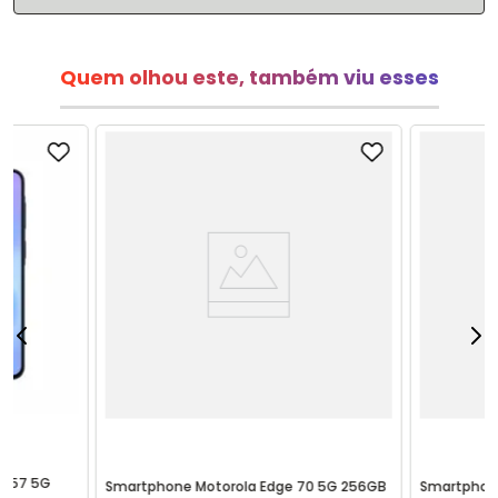
Quem olhou este, também viu esses
 A57 5G
Smartphone Motorola Edge 70 5G 256GB
Smartphon