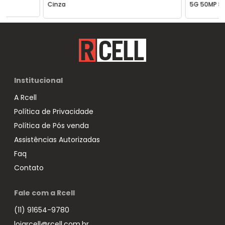
Cinza
5G 50MP 8G
Institucional
A Rcell
Política de Privacidade
Política de Pós venda
Assistências Autorizadas
Faq
Contato
Fale com a Rcell
(11) 91654-9780
lojarcell@rcell.com.br