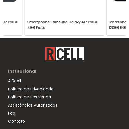
A07 128GB
Smartphone Samsung Galaxy A17 128GB
Smartphon
4GB Preto
128GB 6GB 
Institucional
A Rcell
Política de Privacidade
Política de Pós venda
Assistências Autorizadas
Faq
Contato