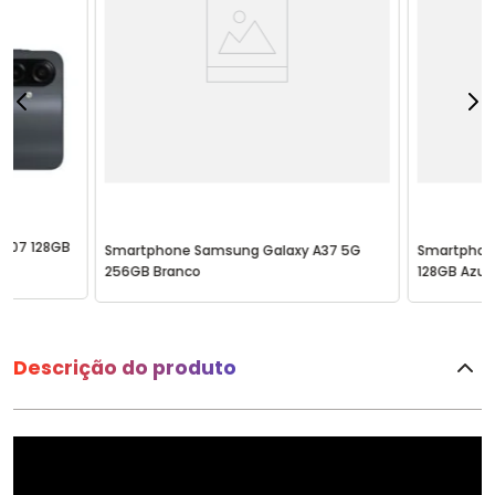
A07 128GB
Smartphone Samsung Galaxy A37 5G
Smartphon
256GB Branco
128GB Azul
Descrição do produto