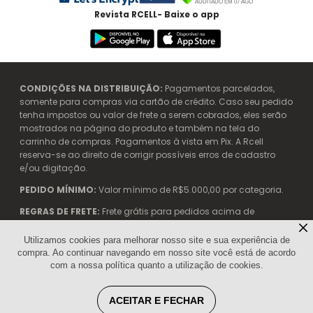
Revista RCELL- Baixe o app
CONDIÇÕES NA DISTRIBUIÇÃO:
Pagamentos parcelados,
somente para compras via cartão de crédito. Caso seu pedido
tenha impostos ou valor de frete a serem cobrados, eles serão
mostrados na página do produto e também na tela do
carrinho de compras. Pagamentos à vista em Pix. A Rcell
reserva-se ao direito de corrigir possíveis erros de cadastro
e/ou digitação.
PEDIDO MÍNIMO:
Valor mínimo de R$5.000,00 por categoria.
REGRAS DE FRETE:
Frete grátis para pedidos acima de
R$5.000,00.
Utilizamos cookies para melhorar nosso site e sua experiência de
compra. Ao continuar navegando em nosso site você está de acordo
com a nossa política quanto a utilização de cookies.
Rcell Telecom. - 04.904.042/0002-99 | Avenida das Nações
Unidas, 12901 - 21° Andar - Torre Oeste | CENU SP | (11) 3053-1100
ACEITAR E FECHAR