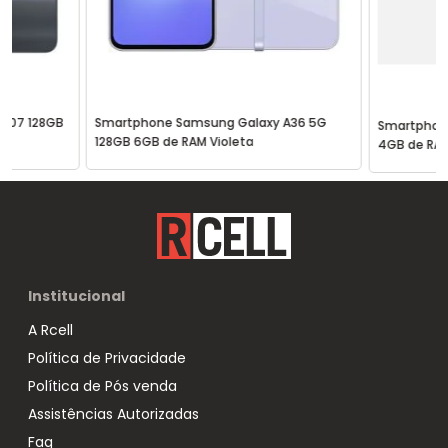
A07 128GB
Smartphone Samsung Galaxy A36 5G
Smartphon
128GB 6GB de RAM Violeta
4GB de RAM
Institucional
A Rcell
Política de Privacidade
Política de Pós venda
Assistências Autorizadas
Faq