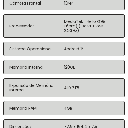
Câmera Frontal
13MP
MediaTek | Helio G99
Processador
(6nm) (Octa-Core
2.2GHz)
Sistema Operacional
Android 15
Memória Interna
128GB
Expansão de Memória
Até 2TB
Interna
Memória RAM
4GB
Dimensões
77.9 x 164.4 x 7.5