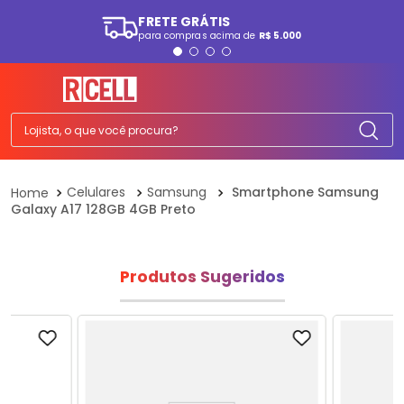
FRETE GRÁTIS
para compras acima de
R$ 5.000
TERMOS MAIS BUSCADOS
1
º
smartphone
2
º
ps5
Lojista, o que você procura?
3
º
tv
4
º
tablet
Celulares
Samsung
Smartphone Samsung
Galaxy A17 128GB 4GB Preto
5
º
fone
6
º
elgin
7
º
a07
Produtos Sugeridos
8
º
monitor
9
º
ps4
10
º
playstation