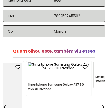
Memória RAM
8GB
EAN
7892597451562
Cor
Marrom
Quem olhou este, também viu esses