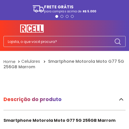
FRETE GRÁTIS
para compras acima de
R$ 5.000
TERMOS MAIS BUSCADOS
1
º
smartphone
2
º
ps5
Lojista, o que você procura?
3
º
tv
4
º
tablet
Celulares
Smartphone Motorola Moto G77 5G
256GB Marrom
5
º
fone
6
º
elgin
7
º
a07
8
º
monitor
Descrição do produto
9
º
ps4
10
º
playstation
Smartphone Motorola Moto G77 5G 256GB Marrom