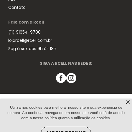
Contato
Fale com a Rcell
(11) 91654-9780
lojarcell@rcell.com.br
Seg à sex das 9h às 18h
SIGA A RCELL NAS REDES:
Pagamento
Utilizamos cookies para melhorar nosso site e sua experiência de
compra. Ao continuar navegando em nosso site você está de acordo
com a nossa política quanto a utilização de cookies.
Segurança