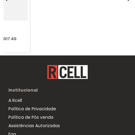
7 4G 128GB
Smartphone Samsung Galaxy A37 5G
Smartphone
256GB Lavanda
256GB Rox
Institucional
A Rcell
Política de Privacidade
Política de Pós venda
Assistências Autorizadas
Faq