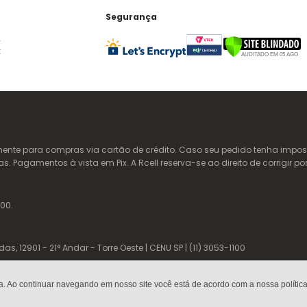
Segurança
te para compras via cartão de crédito. Caso seu pedido tenha imposto
Pagamentos à vista em Pix. A Rcell reserva-se ao direito de corrigir po
00.
 12901 - 21° Andar - Torre Oeste | CENU SP | (11) 3053-1100
a. Ao continuar navegando em nosso site você está de acordo com a nossa política 