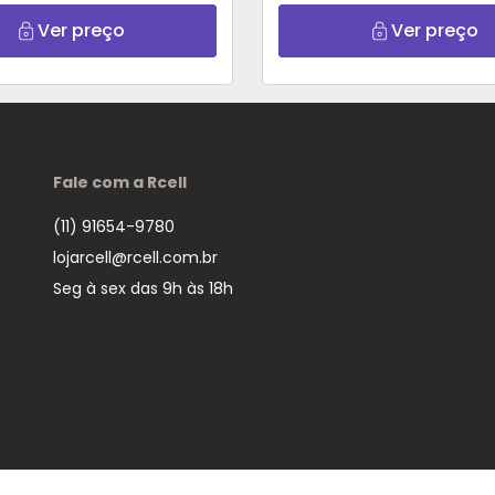
Ver preço
Ver preço
Fale com a Rcell
(11) 91654-9780
lojarcell@rcell.com.br
Seg à sex das 9h às 18h