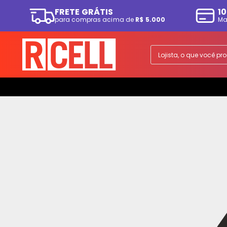
FRETE GRÁTIS
10
para compras acima de
R$ 5.000
Ma
TERMOS MAIS BUSCADOS
1
º
smartphone
Lojista, o que você p
2
º
ps5
3
º
tv
4
º
fone
5
º
tablet
6
º
elgin
7
º
monitor
8
º
smartwatch
9
º
ps4
10
º
a07