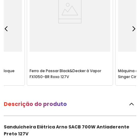
erloque
Ferro de Passar Black&Decker à Vapor
Máquina de 
FX1050-BR Roxo 127V
Singer Cinz
Descrição do produto
Sanduicheira Elétrica Arno SACB 700W Antiaderente
Preto 127V