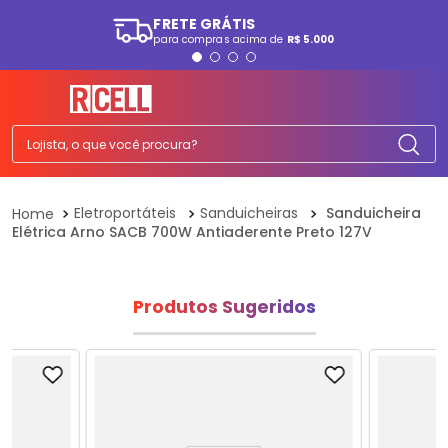
FRETE GRÁTIS
para compras acima de
R$ 5.000
TERMOS MAIS BUSCADOS
1
º
ps5
2
º
smartphone
Lojista, o que você procura?
3
º
tablet
4
º
tv
Eletroportáteis
Sanduicheiras
Sanduicheira
Elétrica Arno SACB 700W Antiaderente Preto 127V
5
º
elgin
6
º
fone
7
º
monitor
Produtos Sugeridos
8
º
playstation
9
º
a07
10
º
ps4