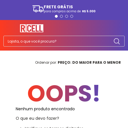
FRETE GRÁTIS
para compras acima de
R$ 5.000
TERMOS MAIS BUSCADOS
1
º
smartphone
2
º
ps5
Lojista, o que você procura?
3
º
tv
4
º
fone
PREÇO: DO MAIOR PARA O MENOR
5
º
tablet
6
º
elgin
OOPS!
7
º
monitor
8
º
a07
9
º
ps4
Nenhum produto encontrado
10
º
smartwatch
O que eu devo fazer?