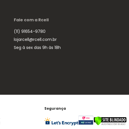
Fale com a Rcell
(11) 91654-9780
lojarcell@rcell.com.br
Seg à sex das 9h às 18h
Segurança