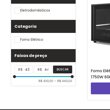
Eletrodomésticos
Categoria
Forno Elétrico
Faixas de preço
R$
R$
BUSCAR
Forno Elé
1750W 60
R$ 430,00
–
R$ 440,00