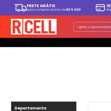
FRETE GRÁTIS
10
para compras acima de
R$ 5.000
Ma
TERMOS MAIS BUSCADOS
1
º
smartphone
Lojista, o que você p
2
º
ps5
3
º
tv
4
º
fone
5
º
tablet
6
º
elgin
7
º
monitor
8
º
a07
9
º
ps4
10
º
smartwatch
Departamento