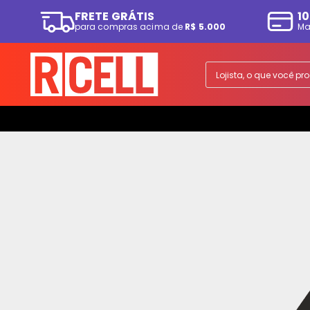
FRETE GRÁTIS
10
para compras acima de
R$ 5.000
Ma
TERMOS MAIS BUSCADOS
1
º
smartphone
Lojista, o que você p
2
º
ps5
3
º
tv
4
º
tablet
5
º
fone
6
º
elgin
7
º
a07
8
º
monitor
9
º
ps4
10
º
playstation