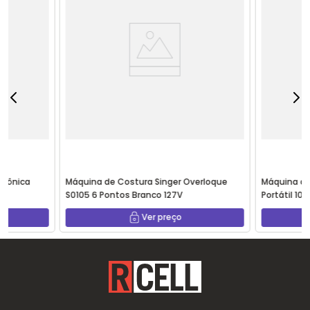
trônica
Máquina de Costura Singer Overloque
Máquina de
S0105 6 Pontos Branco 127V
Portátil 10
Ver preço