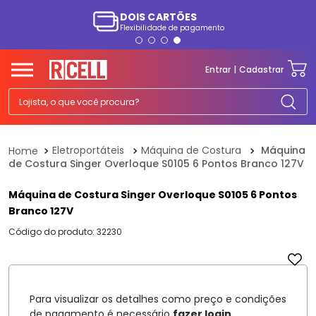
DOIS CARTÕES
Flexibilidade de pagamento
TERMOS MAIS BUSCADOS
1
º
smartphone
Entrar
Cadastrar
2
º
ps5
Lojista, o que você procura?
3
º
tv
4
º
tablet
Eletroportáteis
Máquina de Costura
Máquina
de Costura Singer Overloque S0105 6 Pontos Branco 127V
5
º
fone
6
º
elgin
Máquina de Costura Singer Overloque S0105 6 Pontos
Branco 127V
7
º
a07
Código do produto
:
32230
8
º
monitor
9
º
playstation
10
º
ps4
Para visualizar os detalhes como preço e condições
de pagamento é necessário
fazer login
.