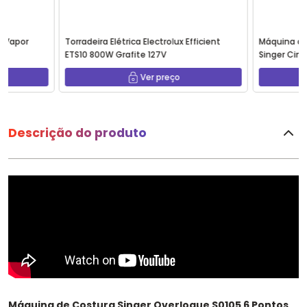
à Vapor
Torradeira Elétrica Electrolux Efficient
Máquina de 
ETS10 800W Grafite 127V
Singer Cinz
Ver preço
Descrição do produto
Máquina de Costura Singer Overloque S0105 6 Pontos