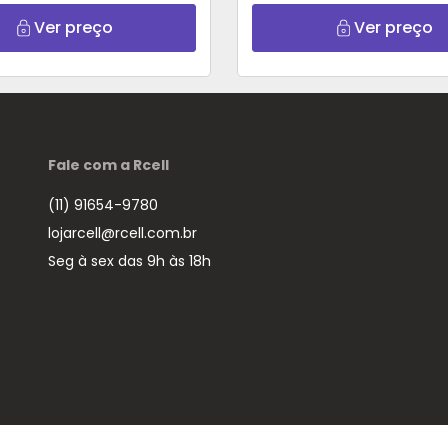
Ver preço
Ver preço
Fale com a Rcell
(11) 91654-9780
lojarcell@rcell.com.br
Seg à sex das 9h às 18h