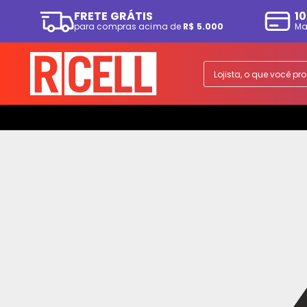
FRETE GRÁTIS
10
para compras acima de
R$ 5.000
Ma
TERMOS MAIS BUSCADOS
1
º
smartphone
Lojista, o que você p
2
º
ps5
3
º
tv
4
º
tablet
5
º
fone
6
º
elgin
7
º
a07
8
º
monitor
9
º
ps4
10
º
playstation