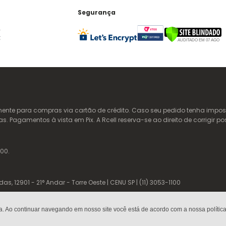
Segurança
te para compras via cartão de crédito. Caso seu pedido tenha imposto
Pagamentos à vista em Pix. A Rcell reserva-se ao direito de corrigir po
00.
 12901 - 21° Andar - Torre Oeste | CENU SP | (11) 3053-1100
a. Ao continuar navegando em nosso site você está de acordo com a nossa política 