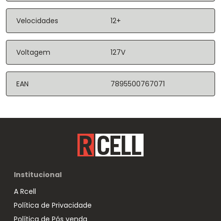
Velocidades
12+
Voltagem
127V
EAN
7895500767071
Institucional
A Rcell
Política de Privacidade
Política de Pós venda