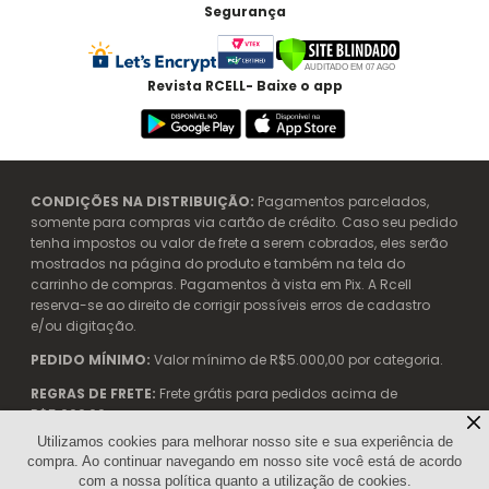
Segurança
Revista RCELL- Baixe o app
CONDIÇÕES NA DISTRIBUIÇÃO:
Pagamentos parcelados,
somente para compras via cartão de crédito. Caso seu pedido
tenha impostos ou valor de frete a serem cobrados, eles serão
mostrados na página do produto e também na tela do
carrinho de compras. Pagamentos à vista em Pix. A Rcell
reserva-se ao direito de corrigir possíveis erros de cadastro
e/ou digitação.
PEDIDO MÍNIMO:
Valor mínimo de R$5.000,00 por categoria.
REGRAS DE FRETE:
Frete grátis para pedidos acima de
R$5.000,00.
Utilizamos cookies para melhorar nosso site e sua experiência de
compra. Ao continuar navegando em nosso site você está de acordo
Rcell Telecom. - 04.904.042/0002-99 | Avenida das Nações
com a nossa política quanto a utilização de cookies.