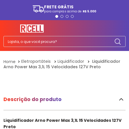
FRETE GRÁTIS
para compras acima de
R$ 5.000
TERMOS MAIS BUSCADOS
1
º
smartphone
2
º
ps5
Lojista, o que você procura?
3
º
tv
4
º
tablet
Eletroportáteis
Liquidificador
Liquidificador
Arno Power Max 3,1L 15 Velocidades 127V Preto
5
º
fone
6
º
elgin
7
º
monitor
8
º
a07
Descrição do produto
9
º
ps4
10
º
playstation
Liquidificador Arno Power Max 3,1L 15 Velocidades 127V
Preto