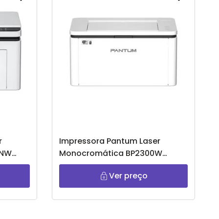
r
Impressora Pantum Laser
0NW
Monocromática BP2300W
Branco
Ver preço