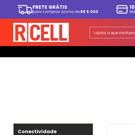
FRETE GRÁTIS
10
para compras acima de
R$ 5.000
Ma
TERMOS MAIS BUSCADOS
1
º
smartphone
Lojista, o que você p
2
º
ps5
3
º
tv
4
º
tablet
5
º
fone
6
º
elgin
7
º
a07
8
º
monitor
9
º
playstation
10
º
ps4
Conectividade