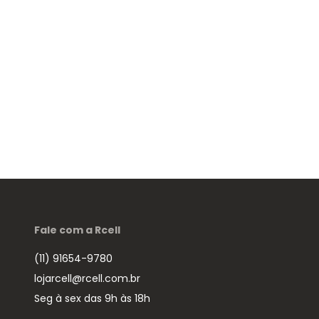
Fale com a Rcell
(11) 91654-9780
lojarcell@rcell.com.br
Seg à sex das 9h às 18h