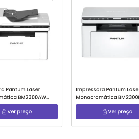
ra Pantum Laser
Impressora Pantum Lase
mática BM2300AW
Monocromática BM230
Branco
Ver preço
Ver preço