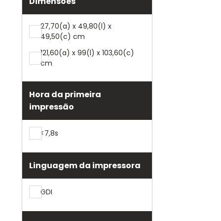
Dimensões
27,70(a) x 49,80(l) x
49,50(c) cm
121,60(a) x 99(l) x 103,60(c)
cm
Hora da primeira
impressão
<7,8s
Linguagem da impressora
GDI