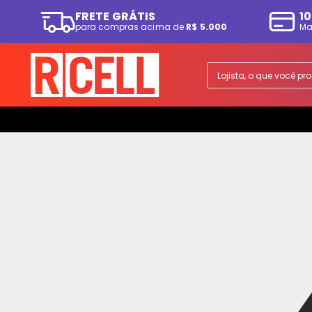
FRETE GRÁTIS
10
para compras acima de
R$ 5.000
Ma
TERMOS MAIS BUSCADOS
1
º
smartphone
Lojista, o que você p
2
º
ps5
3
º
tv
4
º
fone
5
º
tablet
6
º
elgin
7
º
monitor
8
º
a07
9
º
smartwatch
10
º
playstation