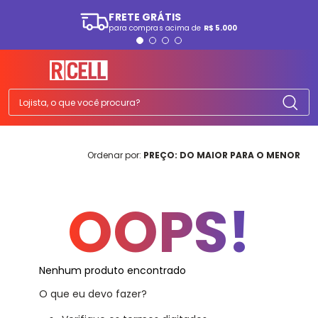
FRETE GRÁTIS
para compras acima de
R$ 5.000
TERMOS MAIS BUSCADOS
1
º
smartphone
2
º
ps5
Lojista, o que você procura?
3
º
tv
4
º
fone
PREÇO: DO MAIOR PARA O MENOR
5
º
tablet
6
º
elgin
OOPS!
7
º
monitor
8
º
a07
9
º
ps4
Nenhum produto encontrado
10
º
smartwatch
O que eu devo fazer?