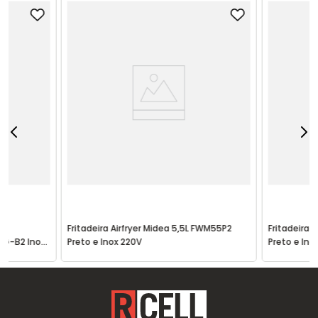
r
Fritadeira Airfryer Midea 5,5L FWM55P2
Fritadeira 
2G-B2 Inox
Preto e Inox 220V
Preto e Ino