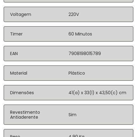
Voltagem
220V
Timer
60 Minutos
EAN
7908198015789
Material
Plástico
Dimensões
41(a) x 33(l) x 43,50(c) cm
Revestimento
Sim
Antiaderente
Peso
4,90 Kg