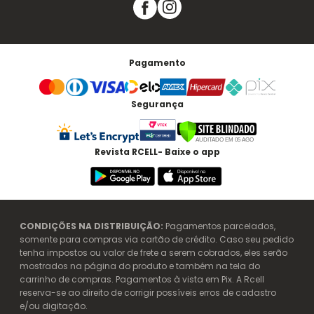
Pagamento
Segurança
Revista RCELL- Baixe o app
CONDIÇÕES NA DISTRIBUIÇÃO:
Pagamentos parcelados,
somente para compras via cartão de crédito. Caso seu pedido
tenha impostos ou valor de frete a serem cobrados, eles serão
mostrados na página do produto e também na tela do
carrinho de compras. Pagamentos à vista em Pix. A Rcell
reserva-se ao direito de corrigir possíveis erros de cadastro
e/ou digitação.