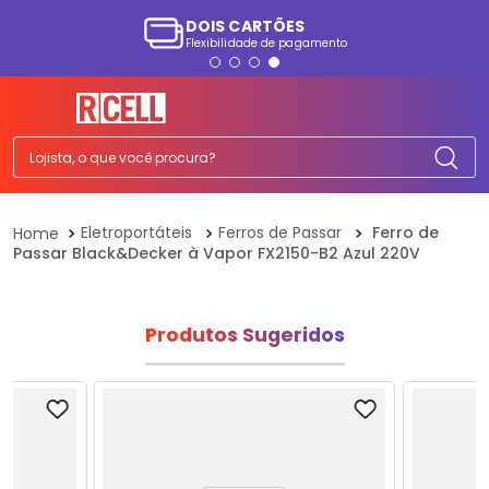
DOIS CARTÕES
Flexibilidade de pagamento
TERMOS MAIS BUSCADOS
1
º
smartphone
2
º
ps5
Lojista, o que você procura?
3
º
tv
4
º
tablet
Eletroportáteis
Ferros de Passar
Ferro de
Passar Black&Decker à Vapor FX2150-B2 Azul 220V
5
º
fone
6
º
elgin
7
º
a07
Produtos Sugeridos
8
º
monitor
9
º
ps4
10
º
playstation