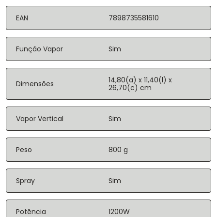
EAN
7898735581610
Função Vapor
Sim
14,80(a) x 11,40(l) x
Dimensões
26,70(c) cm
Vapor Vertical
Sim
Peso
800 g
Spray
Sim
Potência
1200W