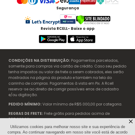
Segurança
Revista RCELL- Baixe o app
CONDIÇÕES NA DISTRIBUIÇÃO:
Pagamentos parcelados,
somente para compras via cartão de crédito. Caso seu pedido
tenha impostos ou valor de frete a serem cobrados, eles serão
mostrados na página do produto e também na tela do
carrinho de compras. Pagamentos à vista em Pix. A Rcell
reserva-se ao direito de corrigir possíveis erros de cadastro
e/ou digitação.
PEDIDO MÍNIMO:
Valor mínimo de R$5.000,00 por categoria.
REGRAS DE FRETE:
Frete grátis para pedidos acima de
R$5.000,00.
Utilizamos cookies para melhorar nosso site e sua experiência de
compra. Ao continuar navegando em nosso site você está de acordo