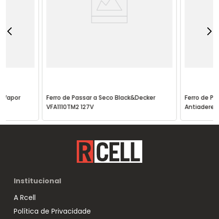
à Vapor
Ferro de Passar a Seco Black&Decker
Ferro de Pa
VFA1110TM2 127V
Antiaderent
Institucional
A Rcell
Política de Privacidade