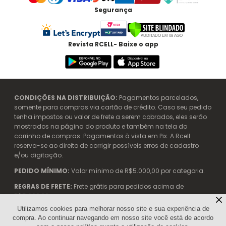
Segurança
Revista RCELL- Baixe o app
CONDIÇÕES NA DISTRIBUIÇÃO:
Pagamentos parcelados,
somente para compras via cartão de crédito. Caso seu pedido
tenha impostos ou valor de frete a serem cobrados, eles serão
mostrados na página do produto e também na tela do
carrinho de compras. Pagamentos à vista em Pix. A Rcell
reserva-se ao direito de corrigir possíveis erros de cadastro
e/ou digitação.
PEDIDO MÍNIMO:
Valor mínimo de R$5.000,00 por categoria.
REGRAS DE FRETE:
Frete grátis para pedidos acima de
R$5.000,00.
Utilizamos cookies para melhorar nosso site e sua experiência de
compra. Ao continuar navegando em nosso site você está de acordo