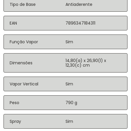
Tipo de Base
Antiaderente
EAN
7896347184311
Função Vapor
Sim
14,80(a) x 26,90(l) x
Dimensões
12,30(c) cm
Vapor Vertical
Sim
Peso
790 g
Spray
Sim