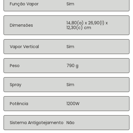
Função Vapor
Sim
14,80(a) x 26,90(l) x
Dimensões
12,30(c) cm
Vapor Vertical
Sim
Peso
790 g
Spray
Sim
Potência
1200W
Sistema Antigotejamento
Não