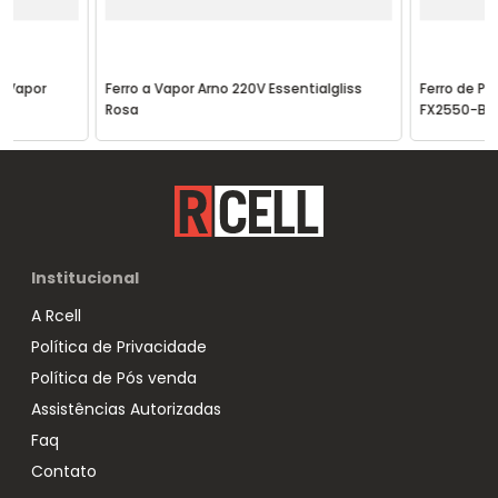
à Vapor
Ferro a Vapor Arno 220V Essentialgliss
Ferro de Pa
Rosa
FX2550-B2 
Institucional
A Rcell
Política de Privacidade
Política de Pós venda
Assistências Autorizadas
Faq
Contato