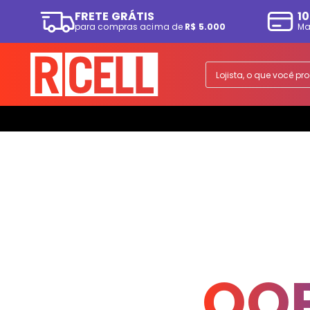
FRETE GRÁTIS
10
para compras acima de
R$ 5.000
Ma
TERMOS MAIS BUSCADOS
1
º
smartphone
Lojista, o que você p
2
º
ps5
3
º
tv
4
º
fone
5
º
tablet
6
º
elgin
7
º
monitor
8
º
a07
9
º
smartwatch
OOP
10
º
playstation