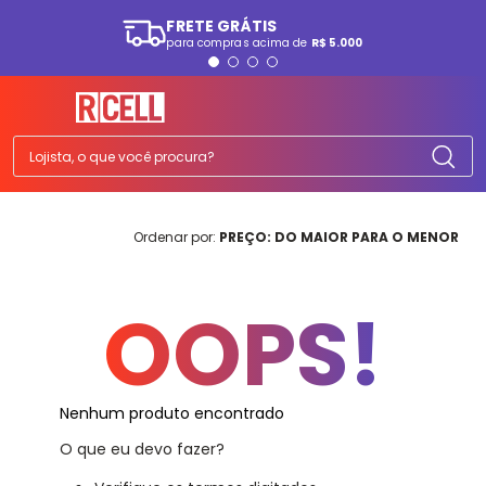
FRETE GRÁTIS
para compras acima de
R$ 5.000
TERMOS MAIS BUSCADOS
1
º
smartphone
2
º
ps5
Lojista, o que você procura?
3
º
tv
4
º
tablet
PREÇO: DO MAIOR PARA O MENOR
5
º
fone
6
º
elgin
OOPS!
7
º
a07
8
º
monitor
9
º
ps4
Nenhum produto encontrado
10
º
playstation
O que eu devo fazer?