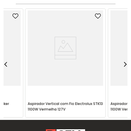
ecker
Aspirador Vertical com Fio Electrolux STK13
Aspirador V
1100W Vermelha 127V
1100W Verm