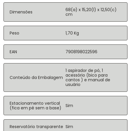
68(a) x 15,20(l) x 12,50(c)
Dimensões
cm
Peso
1,70 Kg
EAN
7908198022596
1 aspirador de pó, 1
acessório (bico para
Conteúdo da Embalagem
cantos ) e manual de
usuário
Estacionamento vertical
Sim
(fica em pé sem a base)
Reservatório transparente
Sim