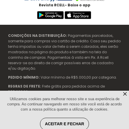
Revista RCELL- Baixe o app
CONDIÇÕES NA DISTRIBUIÇÃO:
Pagamentos parcelados,
somente para compras via cartão de crédito. Caso seu pedido
tenha impostos ou valor de frete a serem cobrados, eles serão
mostrados na página do produto e também na tela do
carrinho de compras. Pagamentos à vista em Pix. A Rcell
reserva-se ao direito de corrigir possíveis erros de cadastro
e/ou digitação.
PEDIDO MÍNIMO:
Valor mínimo de R$5.000,00 por categoria.
REGRAS DE FRETE:
Frete grátis para pedidos acima de
R$5.000,00.
Utilizamos cookies para melhorar nosso site e sua experiência de
compra. Ao continuar navegando em nosso site você está de acordo
com a nossa política quanto a utilização de cookies.
Rcell Telecom. - 04.904.042/0002-99 | Avenida das Nações
Unidas, 12901 - 21° Andar - Torre Oeste | CENU SP | (11) 3053-1100
ACEITAR E FECHAR