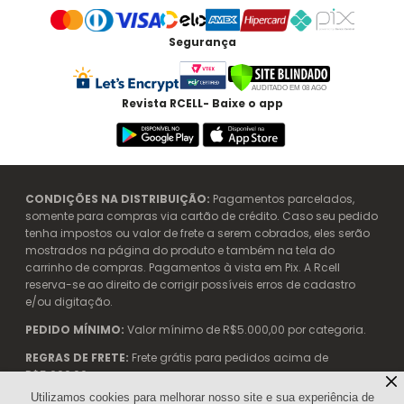
Segurança
Revista RCELL- Baixe o app
CONDIÇÕES NA DISTRIBUIÇÃO:
Pagamentos parcelados,
somente para compras via cartão de crédito. Caso seu pedido
tenha impostos ou valor de frete a serem cobrados, eles serão
mostrados na página do produto e também na tela do
carrinho de compras. Pagamentos à vista em Pix. A Rcell
reserva-se ao direito de corrigir possíveis erros de cadastro
e/ou digitação.
PEDIDO MÍNIMO:
Valor mínimo de R$5.000,00 por categoria.
REGRAS DE FRETE:
Frete grátis para pedidos acima de
R$5.000,00.
Utilizamos cookies para melhorar nosso site e sua experiência de