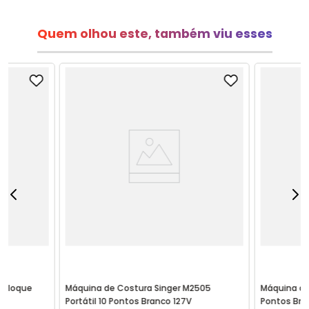
Quem olhou este, também viu esses
erloque
Máquina de Costura Singer M2505
Máquina de
Portátil 10 Pontos Branco 127V
Pontos Bra