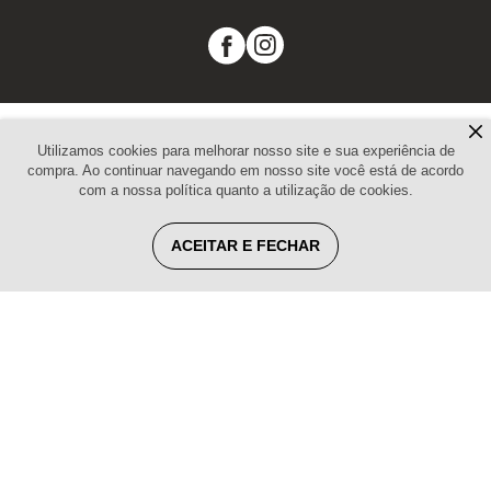
Pagamento
Utilizamos cookies para melhorar nosso site e sua experiência de
compra. Ao continuar navegando em nosso site você está de acordo
com a nossa política quanto a utilização de cookies.
Segurança
ACEITAR E FECHAR
Revista RCELL- Baixe o app
CONDIÇÕES NA DISTRIBUIÇÃO:
Pagamentos parcelados,
somente para compras via cartão de crédito. Caso seu pedido
tenha impostos ou valor de frete a serem cobrados, eles serão
mostrados na página do produto e também na tela do
carrinho de compras. Pagamentos à vista em Pix. A Rcell