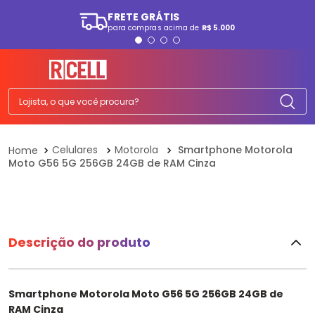
FRETE GRÁTIS
para compras acima de
R$ 5.000
TERMOS MAIS BUSCADOS
1
º
smartphone
2
º
ps5
Lojista, o que você procura?
3
º
tv
4
º
tablet
Celulares
Motorola
Smartphone Motorola
Moto G56 5G 256GB 24GB de RAM Cinza
5
º
fone
6
º
elgin
7
º
a07
8
º
monitor
Descrição do produto
9
º
ps4
10
º
playstation
Smartphone Motorola Moto G56 5G 256GB 24GB de
RAM Cinza