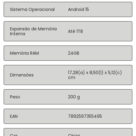
Sistema Operacional
Android 15
Expansão de Memória
Até 1TB
Interna
Memória RAM
24GB
17,28(a) x 8,50(l) x 5,12(c)
Dimensões
cm
Peso
200 g
EAN
7892597355495
Cor
Cinza