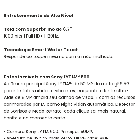
Entretenimento de Alto Nível
Tela com Superbrilho de 6,7"
1000 nits | Full HD+ | 120Hz.
Tecnologia Smart Water Touch
Responde ao toque mesmo com a mão molhada.
Fotos incríveis com Sony LYTIA™ 600
A câmera principal Sony LYTIA™ de 50 MP do moto g56 5G
garante fotos nítidas e vibrantes, enquanto a lente ultra-
wide de 8 MP amplia seu campo de visão. E com os recursos
aprimorados por IA, como Night Vision automático, Detector
de Sorrisos e Modo Retrato, cada clique sai mais natural,
bonito e no momento certo.
• Câmera Sony LYTIA 600. Principal: 50MP;
• Abertura de 119° 4x mais Perto. Ultra-Wide: 8MP;